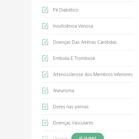
Aeroespacial - CEMAE / Ministério da
Aeronáutica
Pé Diabético
- Curso de Certificação em Perícia Judicial
- COPEJ - conselho nacional de peritos
Insuficiência Venosa
judiciais
- Pós-graduação em Avaliação Pericial de
Dano Corporal - Universidade de
Doenças Das Artérias Carótidas
Coimbra
Embolia E Trombose
Cirurgião Vascular da equipe referência
dos hospitais Norte D’or (Cascadura),
Arteriosclerose dos Membros Inferiores
Badim (Tijuca), Israelita (Tijuca), São
Bernardo (Barra da Tijuca), RioMar
(Barra da Tijuca) e Unimed Barra (Barra
Aneurisma
da Tijuca)
Dores nas pernas
Doenças Vasculares
VEJA MAIS
Úlceras de perna e pé