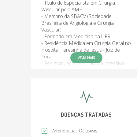
- Título de Especialista em Cirurgia
Vascular pela AMB
- Membro da SBACV (Sociedade
Brasileira de Angiologia e Cirurgia
Vascular)
- Formado em Medicina na UFRJ
- Residência Médica em Cirurgia Geral no
Hospital Teresinha de Jesus - Juiz de
Fora
VEJA MAIS
- Pós graduação em Terapia Intensiva -
Universidade Suprema - Juiz de Fora /
credenciado pela AMIB
- Residência Médica em Cirurgia Vascular
- Hospital Federal de Bonsucesso
- Pós graduação em Cirurgia
Endovascular - Endocurso / credenciado
pela SBACV
DOENÇAS TRATADAS
- Curso de Ecodoppler Vascular - Escola
de Ultrassonografia de Ribeirão Preto
- Pós graduação em Medicina
Arteriopatias Oclusivas