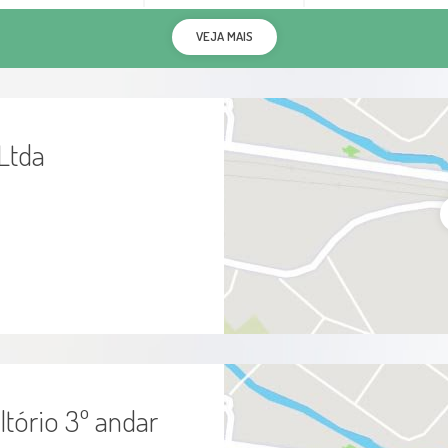
VEJA MAIS
Ltda
ltório 3º andar