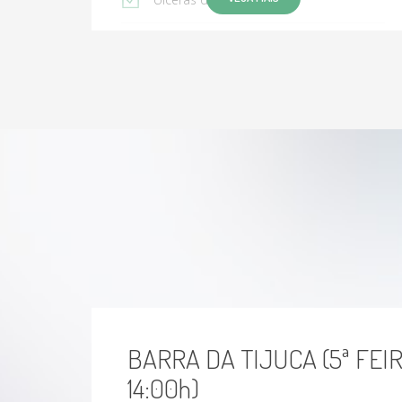
Fístula arteriovenosa para hemodiálisis
Varizes
vasinhos
micro varizes
problemas de circulação
Aneurisma da Aorta Abdominal
Aneurisma da Aorta Torácica
BARRA DA TIJUCA (5ª FEIR
14:00h)